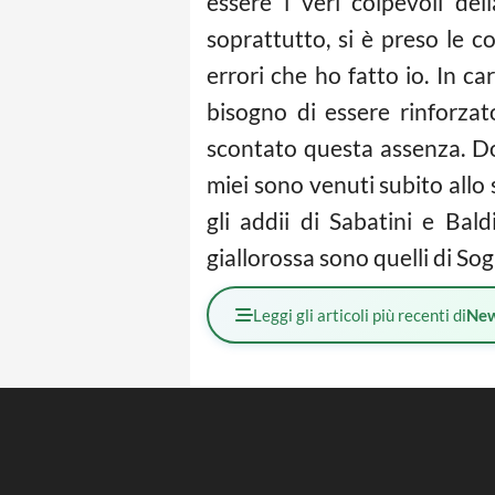
essere i veri colpevoli del
soprattutto, si è preso le c
errori che ho fatto io. In c
bisogno di essere rinforza
scontato questa assenza. Dov
miei sono venuti subito allo
gli addii di Sabatini e Bal
giallorossa sono quelli di So
Leggi gli articoli più recenti di
Ne