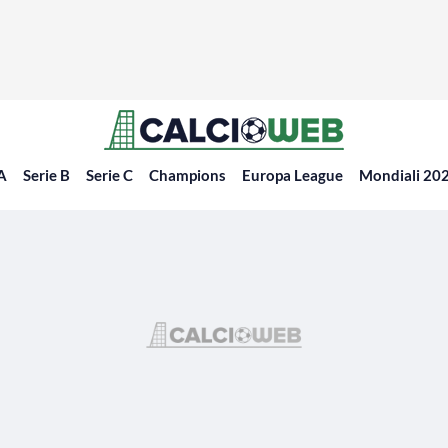
 A
Serie B
Serie C
Champions
Europa League
Mondiali 20