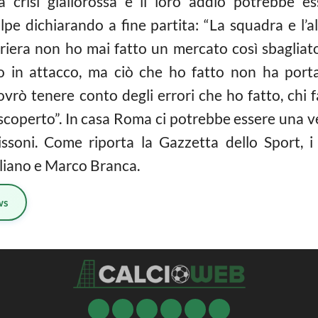
la crisi giallorossa e il loro addio potrebbe es
olpe dichiarando a fine partita: “La squadra e l’
arriera non ho mai fatto un mercato così sbaglia
to in attacco, ma ciò che ho fatto non ha porta
rò tenere conto degli errori che ho fatto, chi fa 
 scoperto”. In casa Roma ci potrebbe essere una v
dissoni. Come riporta la Gazzetta dello Sport, i
gliano e Marco Branca.
ws