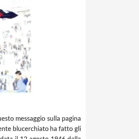
esto messaggio sulla pagina
dente blucerchiato ha fatto gli
data il 12 agosto 1946 dalla