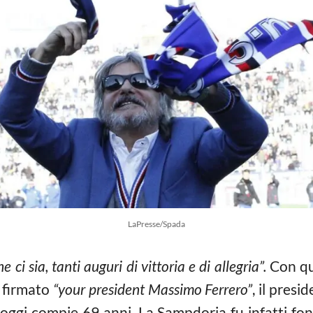
LaPresse/Spada
 ci sia, tanti auguri di vittoria e di allegria”.
Con qu
 firmato
“your president Massimo Ferrero”
, il presi
 oggi compie 69 anni. La Sampdoria fu infatti fon