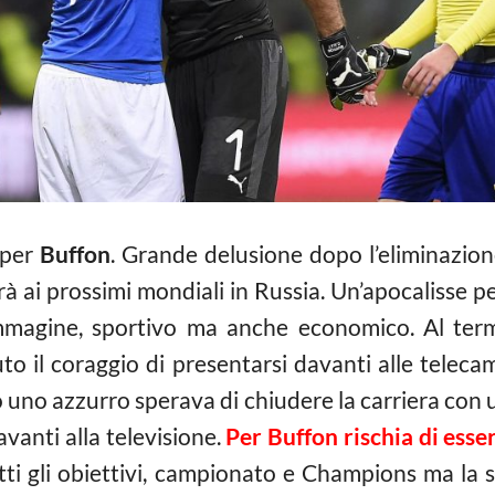
 per
Buffon
. Grande delusione dopo l’eliminazione
erà ai prossimi mondiali in Russia. Un’apocalisse p
immagine, sportivo ma anche economico. Al termi
to il coraggio di presentarsi davanti alle teleca
o uno azzurro sperava di chiudere la carriera con
vanti alla televisione.
Per Buffon rischia di ess
tti gli obiettivi, campionato e Champions ma la s