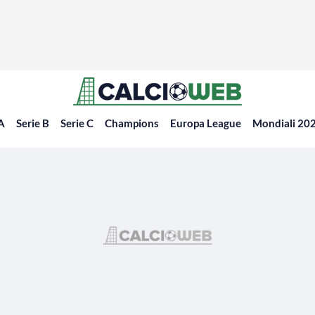
 A
Serie B
Serie C
Champions
Europa League
Mondiali 20