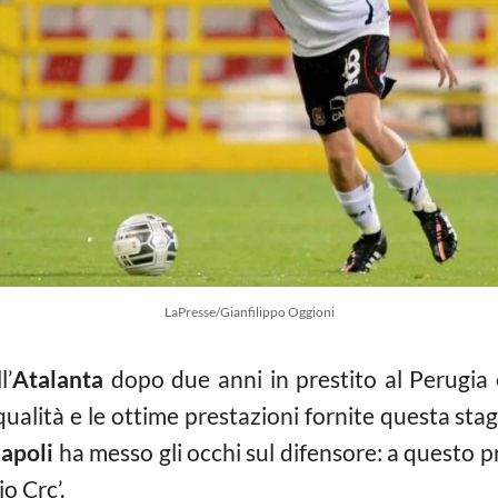
LaPresse/Gianfilippo Oggioni
l’
Atalanta
dopo due anni in prestito al Perugia 
 qualità e le ottime prestazioni fornite questa st
apoli
ha messo gli occhi sul difensore: a questo p
o Crc’.