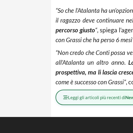
“So che l’Atalanta ha un’opzio
il ragazzo deve continuare ne
percorso giusto
“
, spiega l’ag
con Grassi che ha perso 6 mesi
“Non credo che Conti possa vest
all’Atalanta un altro anno.
L
prospettiva,
ma li lascia cresce
come è successo con Grassi”
, 
Leggi gli articoli più recenti di
Ne