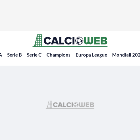
 A
Serie B
Serie C
Champions
Europa League
Mondiali 20