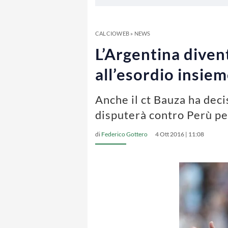
CALCIOWEB
»
NEWS
L’Argentina diven
all’esordio insiem
Anche il ct Bauza ha deci
disputerà contro Perù per
di
Federico Gottero
4 Ott 2016 | 11:08