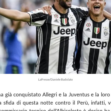
LaPresse/Daniele Badolato
a già conquistato Allegri e la Juventus e la loro 
 sfida di questa notte contro il Perù, infatti, va
commissario tecnico dell’Albiceleste è deciso ha