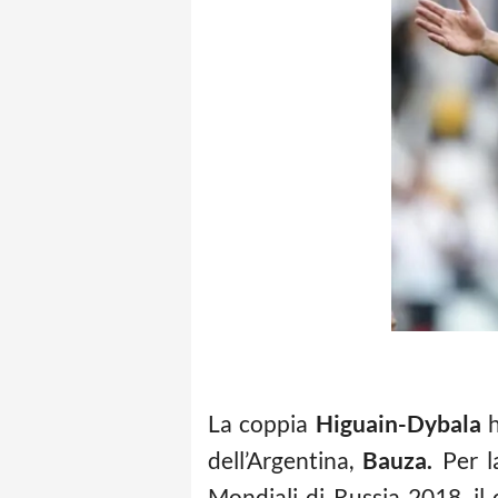
La coppia
Higuain-Dybala
h
dell’Argentina,
Bauza.
Per la
Mondiali di Russia 2018, il 