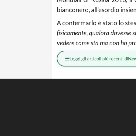
bianconero, all’esordio insie
A confermarlo è stato lo stes
fisicamente, qualora dovesse st
vedere come sta ma non ho proble
Leggi gli articoli più recenti di
Ne