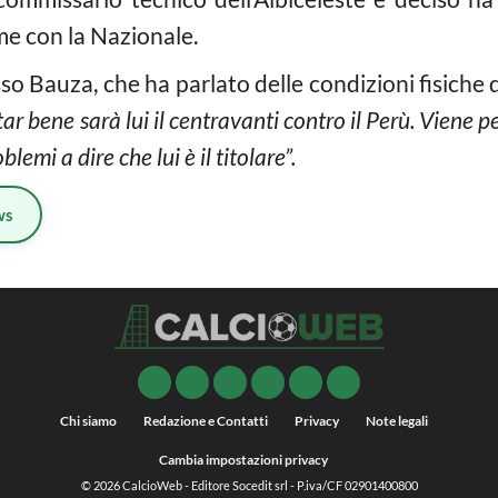
me con la Nazionale.
so Bauza, che ha parlato delle condizioni fisiche 
ar bene sarà lui il centravanti contro il Perù. Viene p
mi a dire che lui è il titolare”.
ws
Chi siamo
Redazione e Contatti
Privacy
Note legali
Cambia impostazioni privacy
© 2026
CalcioWeb
- Editore Socedit srl - P.iva/CF 02901400800