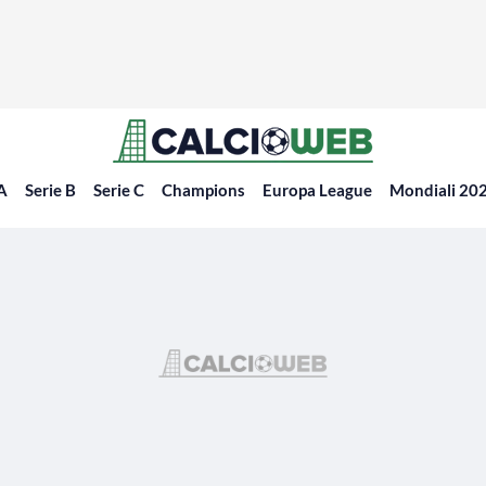
 A
Serie B
Serie C
Champions
Europa League
Mondiali 20