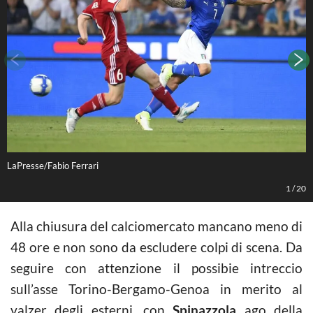
LaPresse/Fabio Ferrari
S
1
/
20
Alla chiusura del calciomercato mancano meno di
48 ore e non sono da escludere colpi di scena. Da
seguire con attenzione il possibie intreccio
sull’asse Torino-Bergamo-Genoa in merito al
valzer degli esterni, con
Spinazzola
ago della