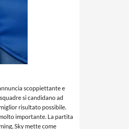
eannuncia scoppiettante e
e squadre si candidano ad
iglior risultato possibile.
molto importante. La partita
eaming, Sky mette come