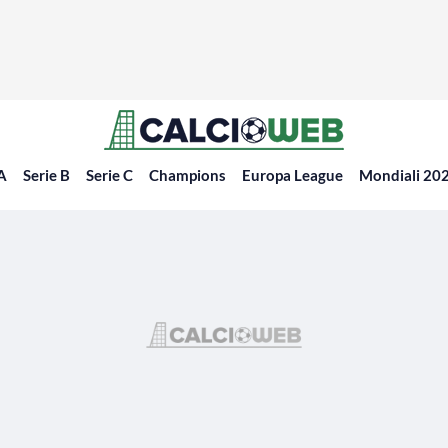
 A
Serie B
Serie C
Champions
Europa League
Mondiali 20