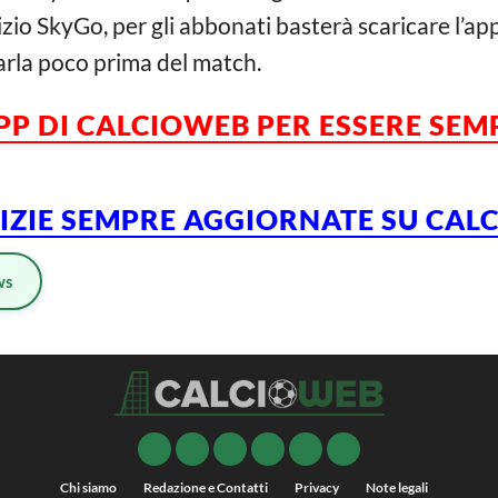
izio SkyGo, per gli abbonati basterà scaricare l’ap
arla poco prima del match.
APP DI CALCIOWEB PER ESSERE SE
TIZIE SEMPRE AGGIORNATE SU CA
ws
Chi siamo
Redazione e Contatti
Privacy
Note legali