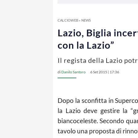
CALCIOWEB
»
NEWS
Lazio, Biglia ince
con la Lazio”
Il regista della Lazio pot
di
Danilo Santoro
6 Set 2015 | 17:36
Dopo la sconfitta in Superc
la Lazio deve gestire la “g
biancoceleste. Secondo quant
tavolo una proposta di rinnov