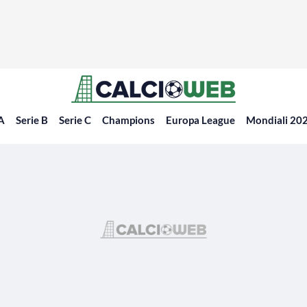
 A
Serie B
Serie C
Champions
Europa League
Mondiali 20