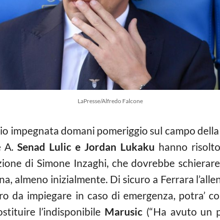
LaPresse/Alfredo Falcone
zio impegnata domani pomeriggio sul campo della S
e A.
Senad Lulic e Jordan Lukaku
hanno risolto 
ione di Simone Inzaghi, che dovrebbe schierare
ina, almeno inizialmente. Di sicuro a Ferrara l’alle
tro da impiegare in caso di emergenza, potra’ c
tituire l’indisponibile
Marusic
(“Ha avuto un p