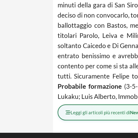
minuti della gara di San Sir
deciso di non convocarlo, tor
ballottaggio con Bastos, m
titolari Parolo, Leiva e Mil
soltanto Caicedo e Di Genna
entrato benissimo e avrebb
contento per come si sta all
tutti. Sicuramente Felipe t
Probabile formazione
(3-5-
Lukaku; Luis Alberto, Immobi
Leggi gli articoli più recenti di
Ne