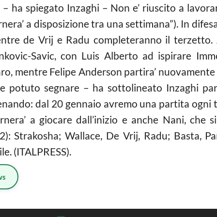
o – ha spiegato Inzaghi – Non e’ riuscito a lavo
nera’ a disposizione tra una settimana”). In dife
entre de Vrij e Radu completeranno il terzetto.
inkovic-Savic, con Luis Alberto ad ispirare Immo
ro, mentre Felipe Anderson partira’ nuovamente da
e potuto segnare – ha sottolineato Inzaghi par
enando: dal 20 gennaio avremo una partita ogni tre
ornera’ a giocare dall’inizio e anche Nani, che s
2): Strakosha; Wallace, De Vrij, Radu; Basta, Par
le. (ITALPRESS).
ws