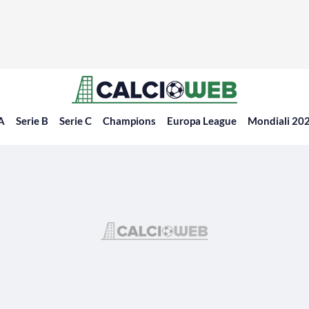
 A
Serie B
Serie C
Champions
Europa League
Mondiali 20