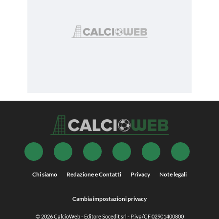
Chi siamo
Redazione e Contatti
Privacy
Note legali
Cambia impostazioni privacy
© 2026
CalcioWeb
- Editore Socedit srl - P.iva/CF 02901400800