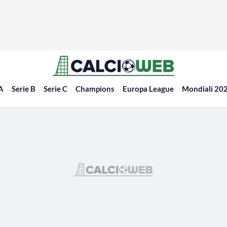
 A
Serie B
Serie C
Champions
Europa League
Mondiali 20