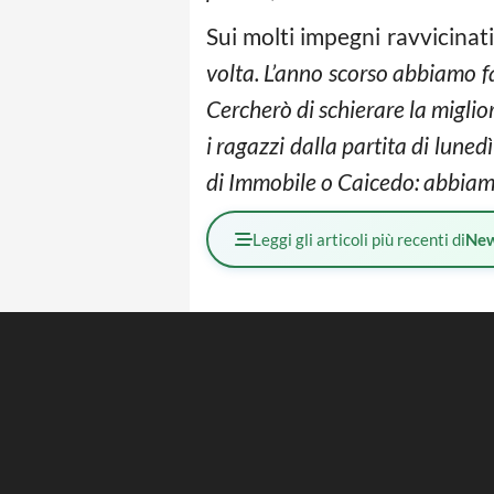
Sui molti impegni ravvicinat
volta. L’anno scorso abbiamo fa
Cercherò di schierare la migl
i ragazzi dalla partita di lune
di Immobile o Caicedo: abbiamo
Leggi gli articoli più recenti di
Ne