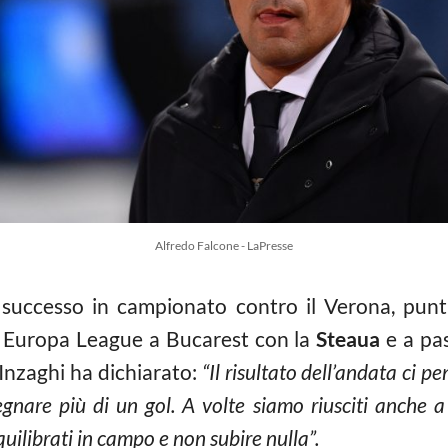
Alfredo Falcone - LaPresse
l successo in campionato contro il Verona, punta
di Europa League a Bucarest con la
Steaua
e a pas
nzaghi ha dichiarato:
“Il risultato dell’andata ci 
nare più di un gol. A volte siamo riusciti anche a 
uilibrati in campo e non subire nulla”.