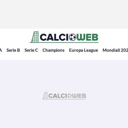
 A
Serie B
Serie C
Champions
Europa League
Mondiali 20