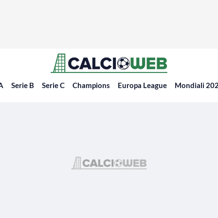
 A
Serie B
Serie C
Champions
Europa League
Mondiali 20