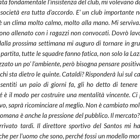
 stata fondamentale l’insistenza del club, mi volevano
 società era tutta d’accordo. E’ un club importante
è un clima molto calmo, molto alla mano. Mi serviva.
sono allenato con i ragazzi non convocati. Dovrò la
à dalla prossima settimana mi auguro di tornare in g
partita, tutte le squadre fanno fatica, non solo la Laz
zzato un po’ l’ambiente, però bisogna pensare positiv
hi sta dietro le quinte. Cataldi? Risponderà lui sul ca
entiti un paio di giorni fa, gli ho detto di tenere 
hé è il modo per costruire una mentalità vincente. Ci 
o, saprà ricominciare al meglio. Non è cambiato molto
romana è anche la pressione del pubblico. Il mercato
rivato tardi. Il direttore sportivo del Santos mi h
che per l’uomo che sono, perché fossi un modello mora