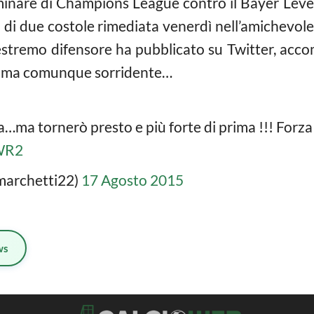
liminare di Champions League contro il Bayer Lev
ra di due costole rimediata venerdì nell’amichevole
 estremo difensore ha pubblicato su Twitter, acc
ia, ma comunque sorridente…
…ma tornerò presto e più forte di prima !!! Forz
lWR2
marchetti22)
17 Agosto 2015
ws