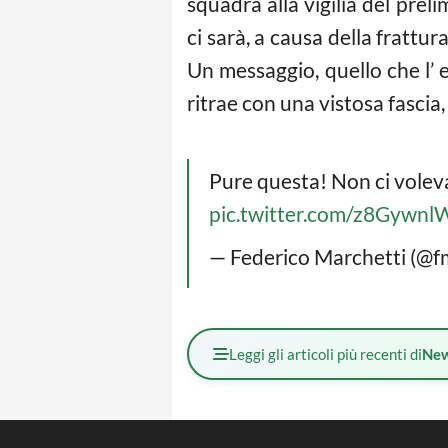
squadra alla vigilia del pre
ci sarà, a causa della frattu
Un messaggio, quello che l’
ritrae con una vistosa fasc
Pure questa! Non ci voleva
pic.twitter.com/z8Gywn
— Federico Marchetti (@f
Leggi gli articoli più recenti di
Ne