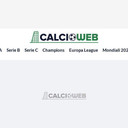
 A
Serie B
Serie C
Champions
Europa League
Mondiali 20