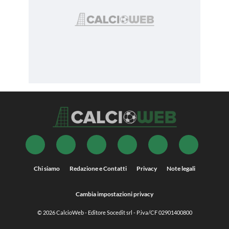
Chi siamo
Redazione e Contatti
Privacy
Note legali
Cambia impostazioni privacy
© 2026
CalcioWeb
- Editore Socedit srl - P.iva/CF 02901400800