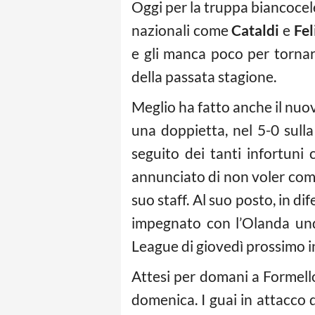
Oggi per la truppa biancocel
nazionali come
Cataldi
e
Fel
e gli manca poco per tornare
della passata stagione.
Meglio ha fatto anche il nu
una doppietta, nel 5-0 sull
seguito dei tanti infortuni 
annunciato di non voler comu
suo staff. Al suo posto, in di
impegnato con l’Olanda und
League di giovedì prossimo i
Attesi per domani a Formel
domenica. I guai in attacco 