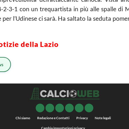
-2-3-1 con un trequartista in più alle spalle di 
e per l’Udinese ci sarà. Ha saltato la seduta pom
otizie della Lazio
ws
Chi siamo
Redazione e Contatti
Privacy
Note legali
Cambia impostazioni privacy