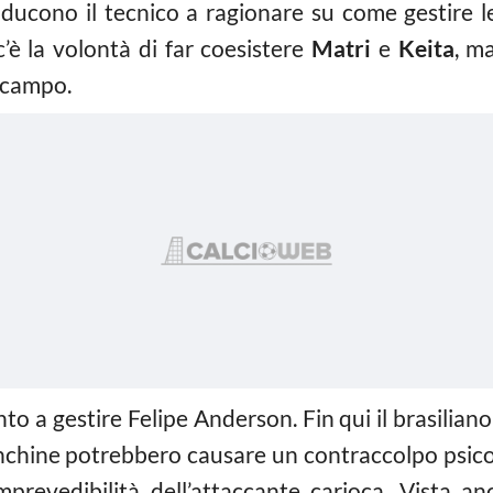
 inducono il tecnico a ragionare su come gestire l
’è la volontà di far coesistere
Matri
e
Keita
, m
n campo.
ento a gestire Felipe Anderson. Fin qui il brasilia
panchine potrebbero causare un contraccolpo psic
imprevedibilità dell’attaccante carioca. Vista a