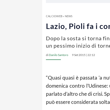
CALCIOWEB
»
NEWS
Lazio, Pioli fa i c
Dopo la sosta si torna fi
un pessimo inizio di tor
di
Danilo Santoro
9 Set 2015 | 22:12
“Quasi quasi è passata ‘a nut
domenica contro l’Udinese: un
parlato d’altro che di crisi. 
può essere considerata solta