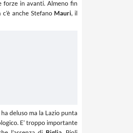
e forze in avanti. Almeno fin
a c’è anche Stefano
Mauri
, il
no ha deluso ma la Lazio punta
ologico. E’ troppo importante
nche l’assenza di
Biglia
, Pioli