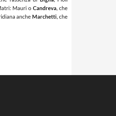
Matri: Mauri o
Candreva
, che
eridiana anche
Marchetti
, che