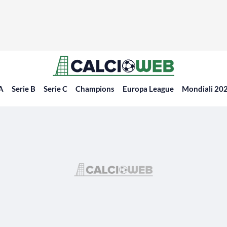
 A
Serie B
Serie C
Champions
Europa League
Mondiali 20