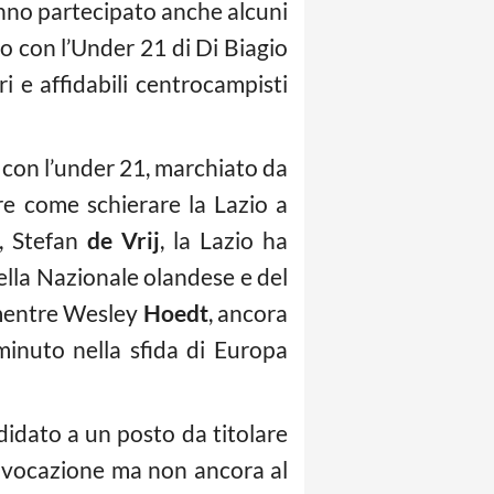
anno partecipato anche alcuni
to con l’Under 21 di Di Biagio
i e affidabili centrocampisti
o con l’under 21, marchiato da
re come schierare la Lazio a
i, Stefan
de
Vrij
, la Lazio ha
ella Nazionale olandese e del
mentre Wesley
Hoedt
, ancora
inuto nella sfida di Europa
didato a un posto da titolare
onvocazione ma non ancora al