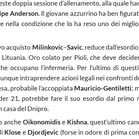
este doppia sessione d’allenamento, alla quale h
ipe
Anderson
. Il giovane azzurrino ha ben figura
 nella condizione che lo ha reso uno dei miglior
ovo acquisto
Milinkovic
–
Savic
, reduce dall’esordi
a Lituania. Oro colato per Pioli, che deve decide
che occupano l’infermeria. Per l’ultimo di quest
nque intraprendere azioni legali nei confronti d
fesa, probabile l’accoppiata
Mauricio-Gentiletti
; 
er 21, potrebbe fare il suo esordio dal primo m
n casa del Dnipro.
lo anche
Oikonomidis
e
Kishna
, quest’ultimo can
di
Klose
e
Djordjevic
(forse in odore di prima c