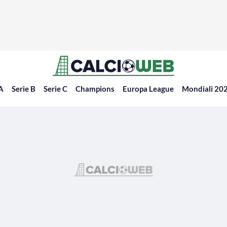
 A
Serie B
Serie C
Champions
Europa League
Mondiali 20