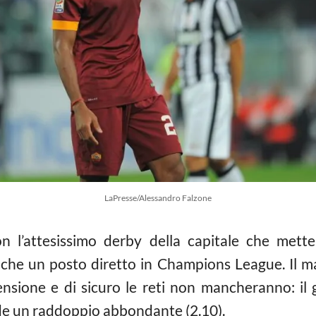
LaPresse/Alessandro Falzone
on l’attesissimo derby della capitale che mette
che un posto diretto in Champions League. Il m
tensione e di sicuro le reti non mancheranno: il
ede un raddoppio abbondante (2.10).