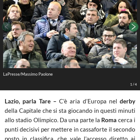
LaPresse/Massimo Paolone
L
1
/
4
Lazio, parla Tare –
C’è aria d’Europa nel
derby
della Capitale che si sta giocando in questi minuti
allo stadio Olimpico. Da una parte la
Roma
cerca i
punti decisivi per mettere in cassaforte il secondo
posto in classifica, che vale l’accesso diretto ai