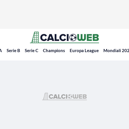
 A
Serie B
Serie C
Champions
Europa League
Mondiali 20