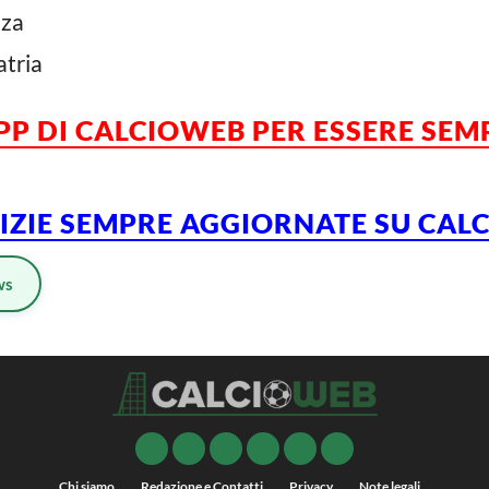
nza
atria
APP DI CALCIOWEB PER ESSERE SE
TIZIE SEMPRE AGGIORNATE SU CA
ws
Chi siamo
Redazione e Contatti
Privacy
Note legali