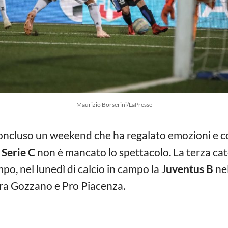
Maurizio Borserini/LaPresse
oncluso un weekend che ha regalato emozioni e col
Serie C
non è mancato lo spettacolo. La terza cat
, nel lunedì di calcio in campo la J
uventus B
nel
 tra Gozzano e Pro Piacenza.