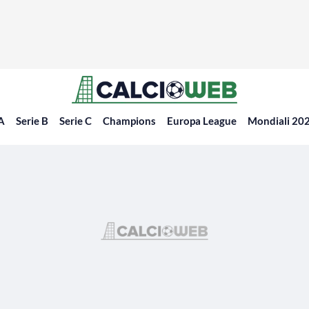
 A
Serie B
Serie C
Champions
Europa League
Mondiali 20