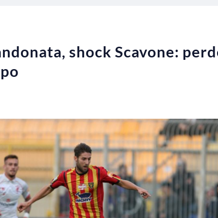
ndonata, shock Scavone: perde
mpo