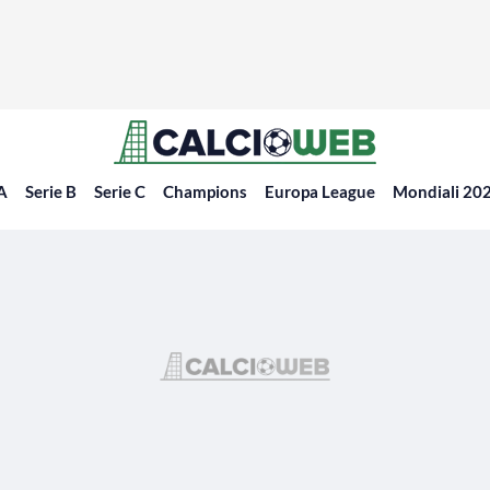
 A
Serie B
Serie C
Champions
Europa League
Mondiali 20