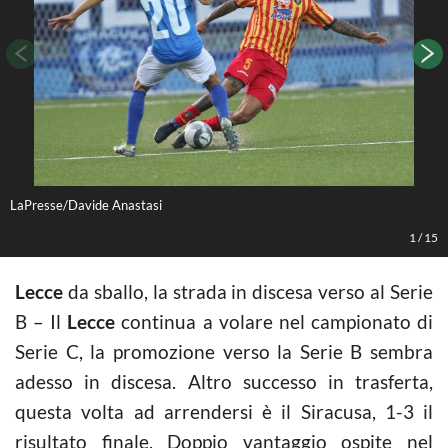
LaPresse/Davide Anastasi
L
1
/
15
Lecce
da sballo, la strada in discesa verso al Serie
B – Il
Lecce
continua a volare nel campionato di
Serie C, la promozione verso la Serie B sembra
adesso in discesa. Altro successo in trasferta,
questa volta ad arrendersi è il Siracusa, 1-3 il
risultato finale. Doppio vantaggio ospite nel