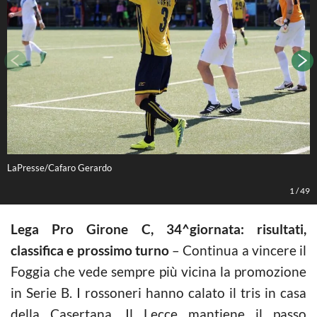
LaPresse/Cafaro Gerardo
L
1
/
49
Lega Pro Girone C, 34^giornata: risultati,
classifica e prossimo turno
– Continua a vincere il
Foggia che vede sempre più vicina la promozione
in Serie B. I rossoneri hanno calato il tris in casa
della Casertana. Il Lecce mantiene il passo