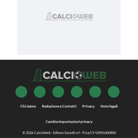
Chi siamo
Redazione e Contatti
Privacy
Note legali
Cambia impostazioni privacy
© 2026
CalcioWeb
- Editore Socedit srl - P.iva/CF 02901400800