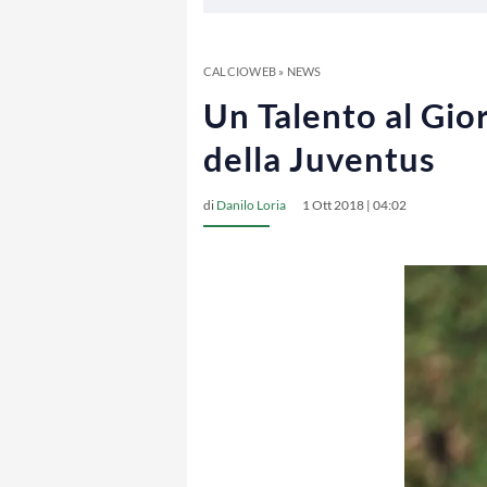
CALCIOWEB
»
NEWS
Un Talento al Gio
della Juventus
di
Danilo Loria
1 Ott 2018 | 04:02