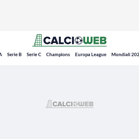
 A
Serie B
Serie C
Champions
Europa League
Mondiali 20