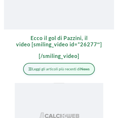
Ecco il gol di Pazzini, il
video [smiling_video id=”26277″]
[/smiling_video]
Leggi gli articoli più recenti di
News