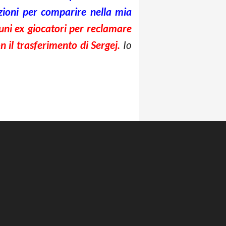
zioni per comparire nella mia
ni ex giocatori per reclamare
n il trasferimento di Sergej.
Io