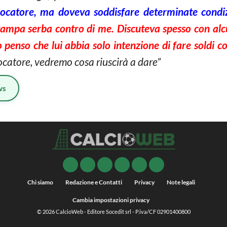
iocatore, ma doveva soddisfare determinate condi
ampa serba contro di me. Discuteva spesso con alcu
 penso che lui abbia solo intenzione di fare soldi co
catore, vedremo cosa riuscirà a dare”
ws
Chi siamo
Redazione e Contatti
Privacy
Note legali
Cambia impostazioni privacy
© 2026
CalcioWeb
- Editore Socedit srl - P.iva/CF 02901400800