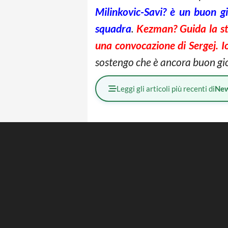
Milinkovic-Savi? è un buon g
squadra
.
Kezman? Guida la st
una convocazione di Sergej. Io
sostengo che è ancora buon gio
Leggi gli articoli più recenti di
Ne