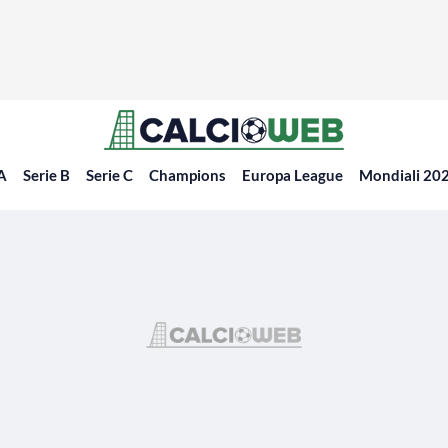
 A
Serie B
Serie C
Champions
Europa League
Mondiali 20