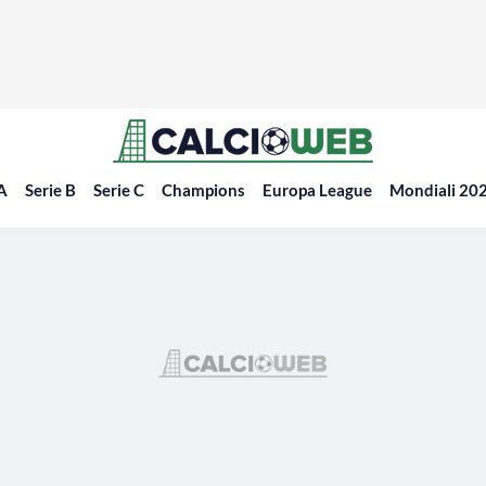
 A
Serie B
Serie C
Champions
Europa League
Mondiali 20