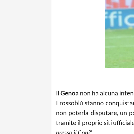
Il
Genoa
non ha alcuna intenz
I rossoblù stanno conquista
non poterla disputare, un 
tramite il proprio siti uffici
presso il Coni”.