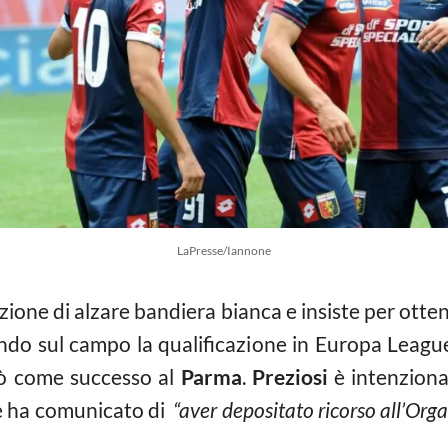
LaPresse/Iannone
ione di alzare bandiera bianca e insiste per otten
ndo sul campo la qualificazione in Europa Leagu
pò come successo al
Parma
.
Preziosi
è intenzionat
ale ha comunicato di
“aver depositato ricorso all’Orga