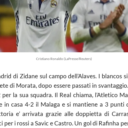
Cristiano Ronaldo (LaPresse/Reuters)
adrid di Zidane sul campo dell’Alaves. I blancos s
 rete di Morata, dopo essere passati in svantaggio
 per la sua squadra. Il Real chiama, l’Atletico M
te in casa 4-2 il Malaga e si mantiene a 3 punti 
ittoria e’ arrivata grazie alle doppietta di Car
 per i rossi a Savic e Castro. Un gol di Rafinha pe