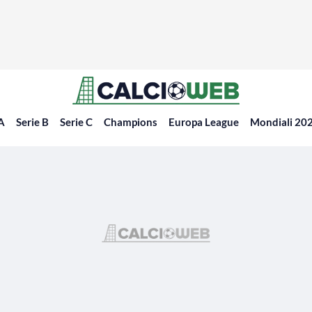
 A
Serie B
Serie C
Champions
Europa League
Mondiali 20