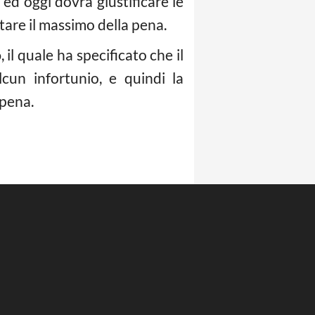
, ed oggi dovrà giustificare le
itare il massimo della pena.
o
, il quale ha specificato che il
cun infortunio, e quindi la
 pena.