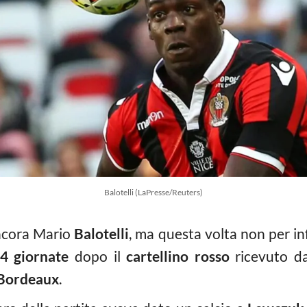
Balotelli (LaPresse/Reuters)
ancora Mario
Balotelli
, ma questa volta non per in
 4 giornate
dopo il
cartellino rosso
ricevuto dal
Bordeaux
.