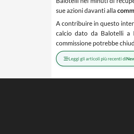
Balotelli nei minuti di recu
sue azioni davanti alla
commi
A contribuire in questo inte
calcio dato da Balotelli a
commissione potrebbe chiuder
Leggi gli articoli più recenti di
Ne