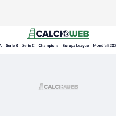
 A
Serie B
Serie C
Champions
Europa League
Mondiali 20