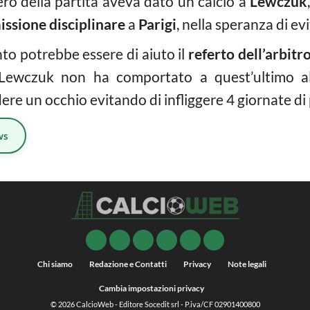
pero della partita aveva dato un calcio a
Lewczuk
ssione disciplinare
a
Parigi
, nella speranza di ev
nto potrebbe essere di aiuto il
referto dell’arbitr
 Lewczuk non ha comportato a quest’ultimo al
e un occhio evitando di infliggere 4 giornate di
ws
Chi siamo
Redazione e Contatti
Privacy
Note legali
Cambia impostazioni privacy
© 2026
CalcioWeb
- Editore Socedit srl - P.iva/CF 02901400800