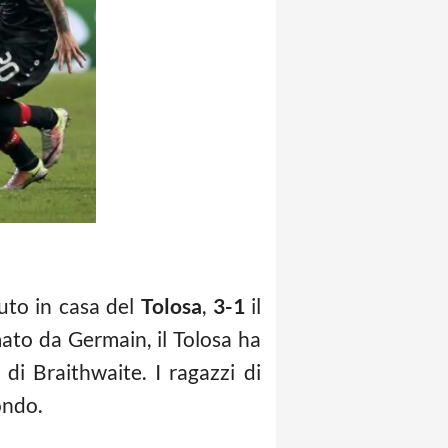
uto in casa del
Tolosa
,
3-1
il
rmato da Germain, il Tolosa ha
di Braithwaite. I ragazzi di
ondo.