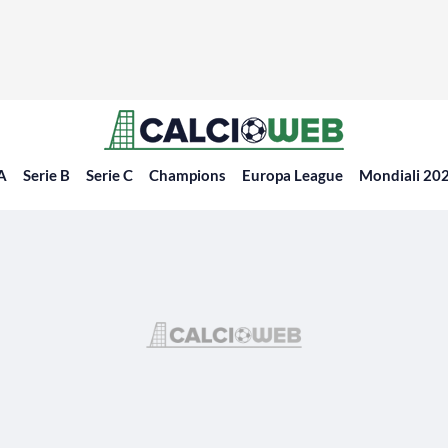
 A
Serie B
Serie C
Champions
Europa League
Mondiali 20