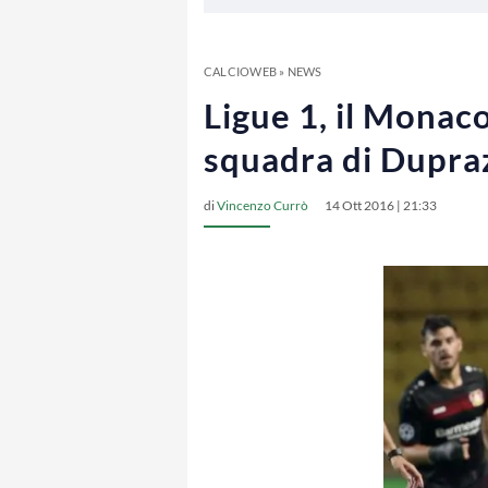
CALCIOWEB
»
NEWS
Ligue 1, il Monac
squadra di Dupra
di
Vincenzo Currò
14 Ott 2016 | 21:33