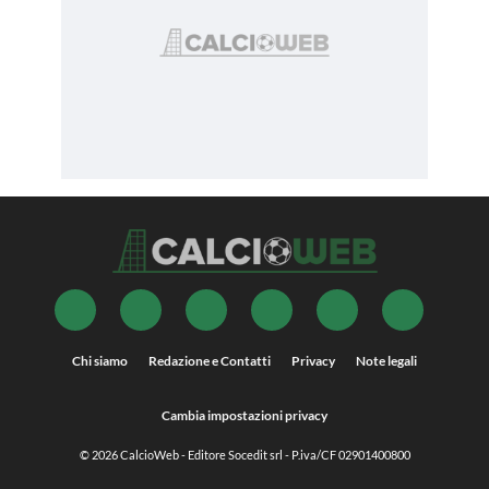
Chi siamo
Redazione e Contatti
Privacy
Note legali
Cambia impostazioni privacy
© 2026
CalcioWeb
- Editore Socedit srl - P.iva/CF 02901400800