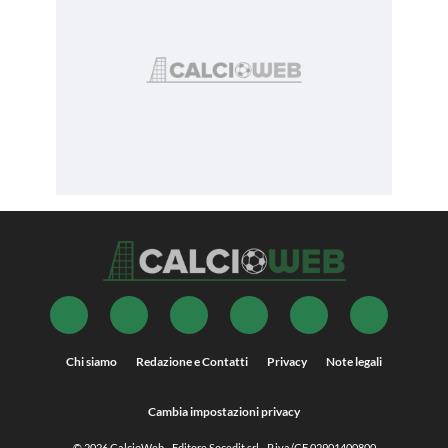
Chi siamo
Redazione e Contatti
Privacy
Note legali
Cambia impostazioni privacy
© 2026
CalcioWeb
- Editore Socedit srl - P.iva/CF 02901400800