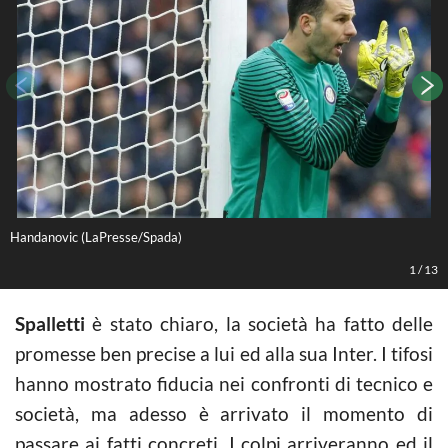
Handanovic (LaPresse/Spada)
S
1
/
13
Spalletti
è stato chiaro, la società ha fatto delle
promesse ben precise a lui ed alla sua Inter. I tifosi
hanno mostrato fiducia nei confronti di tecnico e
società, ma adesso è arrivato il momento di
passare ai fatti concreti. I colpi arriveranno ed il