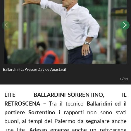
Ballardini (LaPresse/Davide Anastasi)
B
1
/
11
LITE BALLARDINI-SORRENTINO, IL
RETROSCENA –
Tra il tecnico
Ballaridini ed il
portiere Sorrentino
i rapporti non sono stati
buoni, ai tempi del Palermo da segnalare anche
una lite. Adesso emerge anche un retroscena