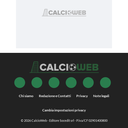
Chi siamo
Redazione e Contatti
Privacy
Note legali
Cambia impostazioni privacy
© 2026
CalcioWeb
- Editore Socedit srl - P.iva/CF 02901400800