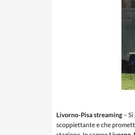
Livorno-Pisa streaming
– Si
scoppiettante e che promette
stagione. In campo
Livorno-P