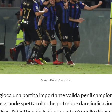
Marco Bucco/LaPresse
 gioca una partita importante valida per il campion
 grande spettacolo, che potrebbe dare indicazioni
isa,
l’obiettivo delle due squadre è quello di ragg