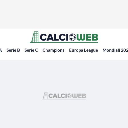
 A
Serie B
Serie C
Champions
Europa League
Mondiali 20