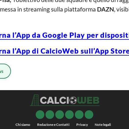
asmessa in streaming sulla piattaforma
DAZN
, visi
rna l’App da Google Play per disposi
rna l’App di CalcioWeb sull’App Store
ws
Chi siamo
Redazione e Contatti
Privacy
Note legali