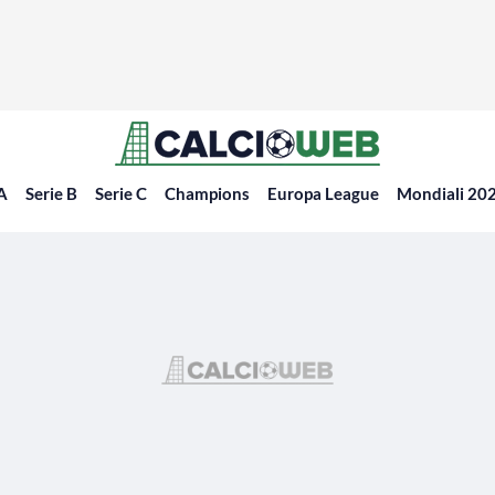
 A
Serie B
Serie C
Champions
Europa League
Mondiali 20