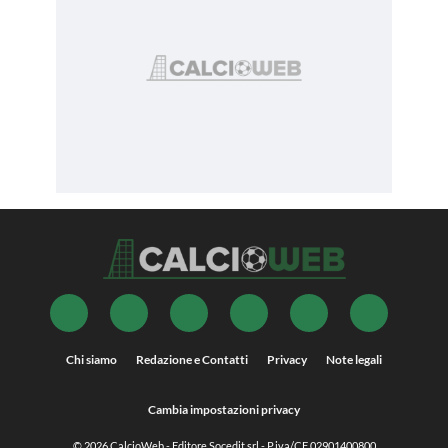
Chi siamo
Redazione e Contatti
Privacy
Note legali
Cambia impostazioni privacy
© 2026
CalcioWeb
- Editore Socedit srl - P.iva/CF 02901400800