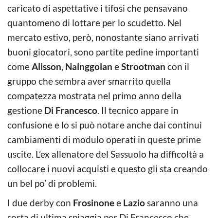
caricato di aspettative i tifosi che pensavano
quantomeno di lottare per lo scudetto. Nel
mercato estivo, però, nonostante siano arrivati
buoni giocatori, sono partite pedine importanti
come
Alisson
,
Nainggolan
e
Strootman
con il
gruppo che sembra aver smarrito quella
compatezza mostrata nel primo anno della
gestione
Di Francesco
. Il tecnico appare in
confusione e lo si può notare anche dai continui
cambiamenti di modulo operati in queste prime
uscite. L’ex allenatore del Sassuolo ha difficoltà a
collocare i nuovi acquisti e questo gli sta creando
un bel po’ di problemi.
I due derby con
Frosinone
e
Lazio
saranno una
sorta di ultima spiaggia per Di Francesco che