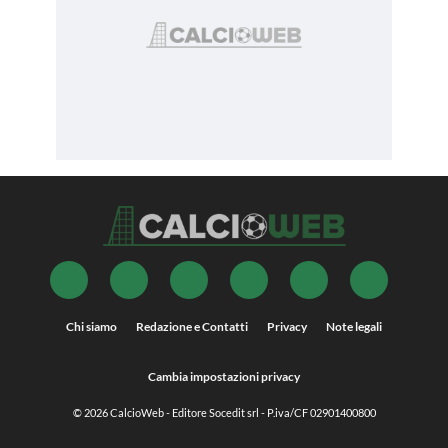
Chi siamo
Redazione e Contatti
Privacy
Note legali
Cambia impostazioni privacy
© 2026
CalcioWeb
- Editore Socedit srl - P.iva/CF 02901400800