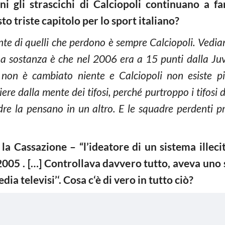
i gli strascichi di Calciopoli continuano a fa
to triste capitolo per lo sport italiano?
sante di quelli che perdono è sempre Calciopoli. Vedia
‘. La sostanza è che nel 2006 era a 15 punti dalla 
 non è cambiato niente e Calciopoli non esiste p
iere dalla mente dei tifosi, perché purtroppo i tifosi
adre la pensano in un altro. E le squadre perdenti 
o la Cassazione – “l’ideatore di un sistema ille
05 . […] Controllava davvero tutto, aveva uno 
dia televisi’‘. Cosa c‘è di vero in tutto ciò?