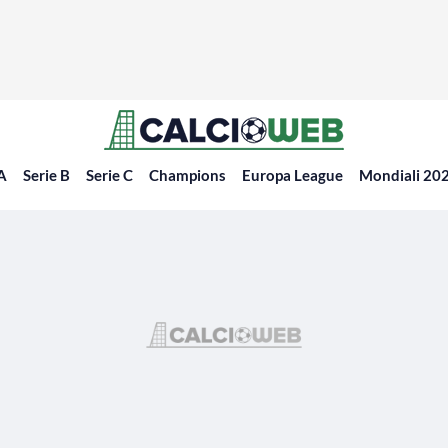
 A
Serie B
Serie C
Champions
Europa League
Mondiali 20