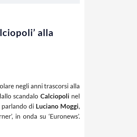
ciopoli’ alla
lare negli anni trascorsi alla
 dallo scandalo
Calciopoli
nel
o parlando di
Luciano Moggi
,
ner’, in onda su ‘Euronews’.