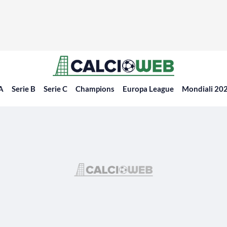
 A
Serie B
Serie C
Champions
Europa League
Mondiali 20