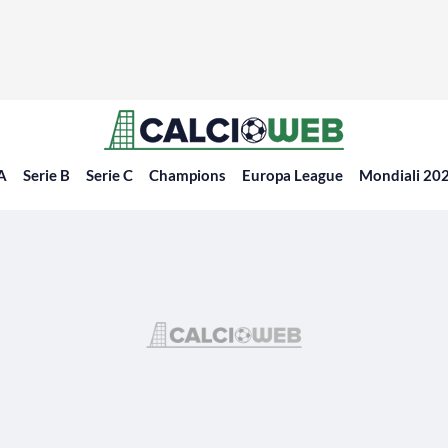
 A
Serie B
Serie C
Champions
Europa League
Mondiali 20