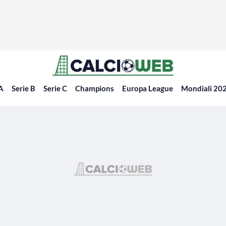
 A
Serie B
Serie C
Champions
Europa League
Mondiali 20