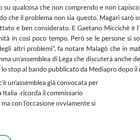
zio su qualcosa che non comprendo e non capisco:
edo che il problema non sia questo. Magari sarò s
ttato e ben considerato. E Gaetano Miccichè è l
ità in così poco tempo. Però se le persone si sof
o degli altri problemi”, fa notare Malagò che in m
mma un’assemblea di Lega che discuterà anche del
n lo stop al bando pubblicato da Mediapro dopo il r
 c’è un’assemblea già convocata per
a Italia -ricorda il commissario
- ma con l’occasione ovviamente si