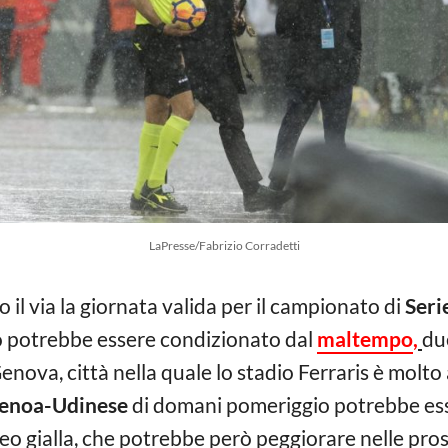
LaPresse/Fabrizio Corradetti
 il via la giornata valida per il campionato di
Seri
o potrebbe essere condizionato dal
maltempo
,
due
enova, città nella quale lo stadio Ferraris è molto a
enoa-Udinese
di domani pomeriggio potrebbe esser
teo gialla, che potrebbe però peggiorare nelle pro