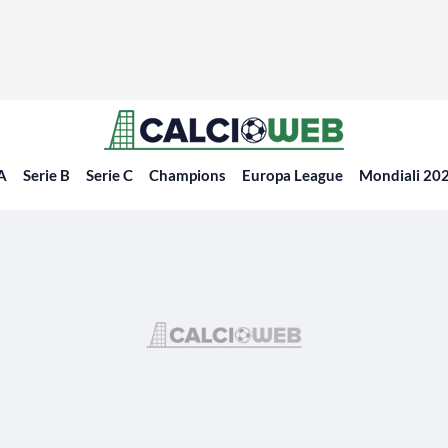
 A
Serie B
Serie C
Champions
Europa League
Mondiali 20