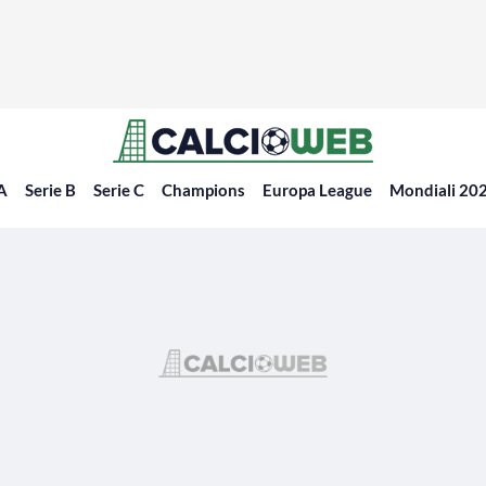
 A
Serie B
Serie C
Champions
Europa League
Mondiali 20