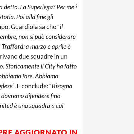
a detto. La Superlega? Per me i
oria. Poi alla fine gli
mpo, Guardiola sa che “
il
novembre, non si può considerare
 Trafford
: a marzo e aprile è
arrivano due squadre in un
o. Storicamente il City ha fatto
 dobbiamo fare. Abbiamo
nglese
“. E conclude: “
Bisogna
i dovremo difendere fino
United è una squadra a cui
MPRE AGGIORNATO IN