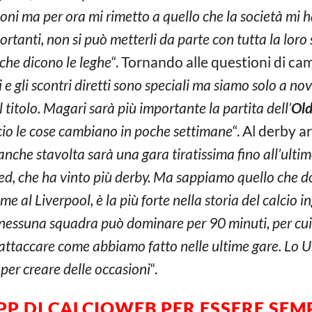
oni ma per ora mi rimetto a quello che la società mi h
anti, non si può metterli da parte con tutta la loro st
 che dicono le leghe
“. Tornando alle questioni di ca
si e gli scontri diretti sono speciali ma siamo solo a 
l titolo. Magari sarà più importante la partita dell’
Old
lcio le cose cambiano in poche settimane
“. Al derby 
nche stavolta sarà una gara tiratissima fino all’ultim
ted, che ha vinto più derby. Ma sappiamo quello che
 al Liverpool, è la più forte nella storia del calcio i
 nessuna squadra può dominare per 90 minuti, per cu
d attaccare come abbiamo fatto nelle ultime gare. Lo 
er creare delle occasioni
“.
PP DI CALCIOWEB PER ESSERE SE