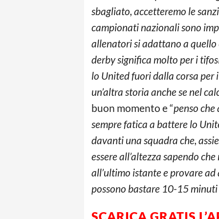
sbagliato, accetteremo le sanzi
campionati nazionali sono import
allenatori si adattano a quello
derby significa molto per i tifo
lo United fuori dalla corsa per i
un’altra storia anche se nel ca
buon momento e “
penso che a
sempre fatica a battere lo Uni
davanti una squadra che, assieme
essere all’altezza sapendo che
all’ultimo istante e provare a
possono bastare 10-15 minuti p
SCARICA GRATIS L’
A