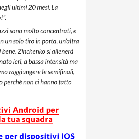
gli ultimi 20 mesi. La
!”.
gazzi sono molto concentrati, e
 un solo tiro in porta, un’altra
i bene. Zinchenko si allenerà
enato ieri, a bassa intensità ma
amo raggiungere le semifinali,
o perchè non ci hanno fatto
tivi Android per
la tua squadra
e per dispositivi iOS