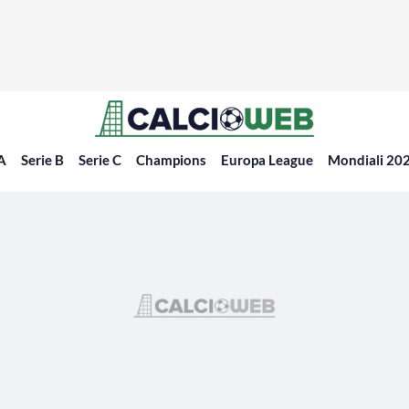
 A
Serie B
Serie C
Champions
Europa League
Mondiali 20