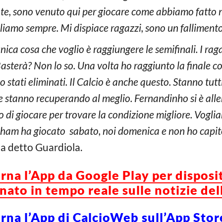
 sono venuto qui per giocare come abbiamo fatto ne
iamo sempre. Mi dispiace ragazzi, sono un fallimento
unica cosa che voglio è raggiungere le semifinali. I ra
asterà? Non lo so. Una volta ho raggiunto la finale con
 stati eliminati. Il Calcio è anche questo. Stanno tutt
eri e stanno recuperando al meglio. Fernandinho si è all
o di giocare per trovare la condizione migliore. Vogli
enham ha giocato sabato, noi domenica e non ho capit
a detto Guardiola.
orna l’App da Google Play per disposi
ato in tempo reale sulle notizie del
orna l’App di CalcioWeb sull’App Stor