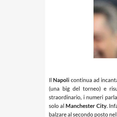
Il
Napoli
continua ad incant
(una big del torneo) e ris
straordinario, i numeri par
solo al
Manchester City
. In
balzare al secondo posto nell