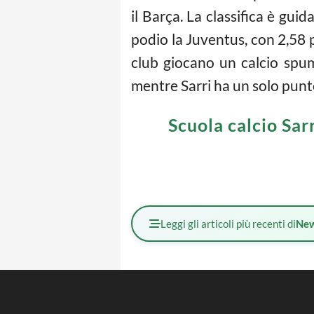
il Barça. La classifica è gui
podio la Juventus, con 2,58 p
club giocano un calcio spum
mentre Sarri ha un solo punt
Scuola calcio Sar
Leggi gli articoli più recenti di
Ne