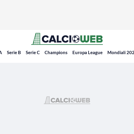
 A
Serie B
Serie C
Champions
Europa League
Mondiali 20