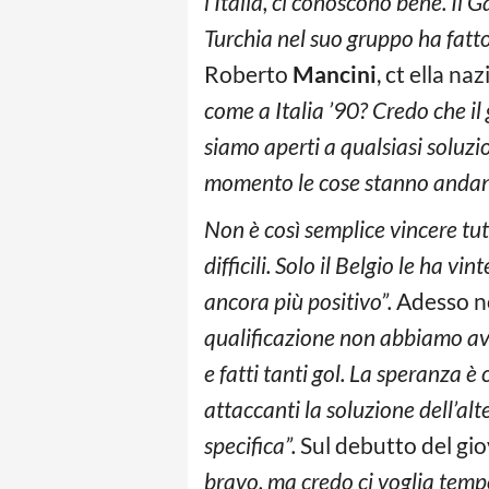
l’Italia, ci conoscono bene. Il
Turchia nel suo gruppo ha fatto
Roberto
Mancini
, ct ella na
come a Italia ’90? Credo che il
siamo aperti a qualsiasi soluzio
momento le cose stanno andand
Non è così semplice vincere tut
difficili. Solo il Belgio le ha v
ancora più positivo”.
Adesso n
qualificazione non abbiamo avu
e fatti tanti gol. La speranza è
attaccanti la soluzione dell’al
specifica”.
Sul debutto del gio
bravo, ma credo ci voglia temp