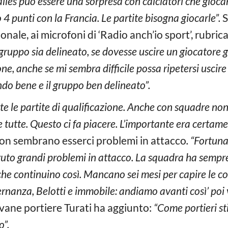
 Galles può essere una sorpresa con calciatori che gioc
 4 punti con la Francia. Le partite bisogna giocarle”.
S
zionale, ai microfoni di ‘Radio anch’io sport’, rubri
 gruppo sia delineato, se dovesse uscire un giocatore 
ne, anche se mi sembra difficile possa ripetersi uscire
o bene e il gruppo ben delineato”.
te le partite di qualificazione. Anche con squadre non 
inte tutte. Questo ci fa piacere. L’importante era certam
on sembrano esserci problemi in attacco
.
“Fortuna
to grandi problemi in attacco. La squadra ha sempre
 che continuino così. Mancano sei mesi per capire le co
ternanza, Belotti e immobile: andiamo avanti così’ po
vane portiere Turati ha aggiunto:
“Come portieri st
o”.