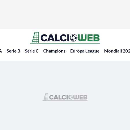
 A
Serie B
Serie C
Champions
Europa League
Mondiali 20